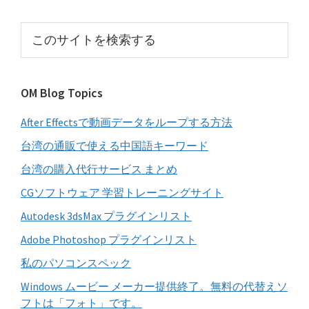
の
サ
こ
イ
の
サ
ド
イ
バ
OM Blog Topics
ト
ー
を
After Effectsで動画データをループする方法
検
索
台湾の通販で使える中国語キーワード
す
台湾の購入代行サービス まとめ
る
CGソフトウェア 学習トレーニングサイト
Autodesk 3dsMax プラグインリスト
Adobe Photoshop プラグインリスト
私のパソコンスペック
Windows ムービー メーカー提供終了。無料の代替えソ
フトは「フォト」です。