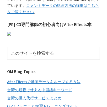
ています。
コメントデータの処理方法の詳細はこちら
をご覧ください
。
最
[PR] CG専門講師の初心者向けAfter Effects本
初
の
サ
こ
イ
の
サ
ド
イ
バ
OM Blog Topics
ト
ー
を
After Effectsで動画データをループする方法
検
索
台湾の通販で使える中国語キーワード
す
台湾の購入代行サービス まとめ
る
CGソフトウェア 学習トレーニングサイト