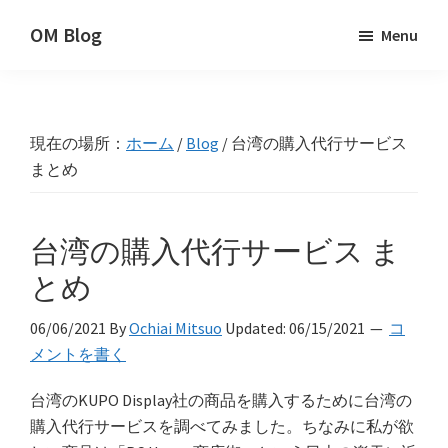
Skip
Skip
Skip
OM Blog
Menu
to
to
to
Digital
primary
main
primary
Artist
navigation
content
sidebar
Hacks!
現在の場所：
ホーム
/
Blog
/
台湾の購入代行サービス
まとめ
台湾の購入代行サービス ま
とめ
06/06/2021
By
Ochiai Mitsuo
Updated:
06/15/2021
コ
メントを書く
台湾のKUPO Display社の商品を購入するために台湾の
購入代行サービスを調べてみました。ちなみに私が欲