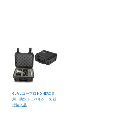
GoPro ゴープロ HD HERO専
用 防水トラベルケース 並
行輸入品