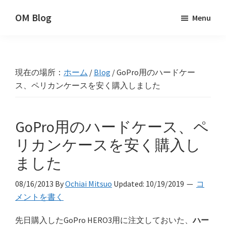
Skip
Skip
Skip
OM Blog
Menu
to
to
to
Digital
primary
main
primary
Artist
navigation
content
sidebar
Hacks!
現在の場所：
ホーム
/
Blog
/
GoPro用のハードケー
ス、ペリカンケースを安く購入しました
GoPro用のハードケース、ペ
リカンケースを安く購入し
ました
08/16/2013
By
Ochiai Mitsuo
Updated:
10/19/2019
コ
メントを書く
先日購入したGoPro HERO3用に注文しておいた、
ハー