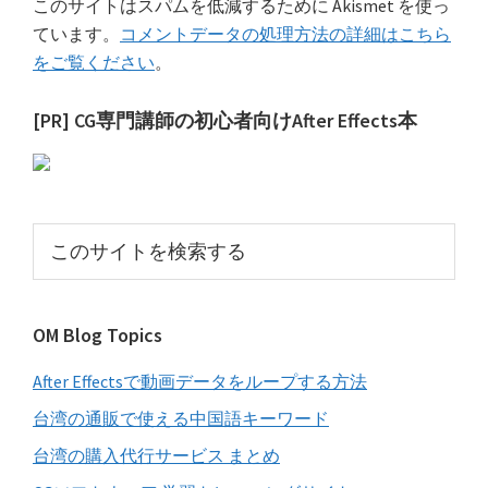
このサイトはスパムを低減するために Akismet を使っ
ています。
コメントデータの処理方法の詳細はこちら
をご覧ください
。
最
[PR] CG専門講師の初心者向けAfter Effects本
初
の
サ
こ
イ
の
サ
ド
イ
バ
OM Blog Topics
ト
ー
を
After Effectsで動画データをループする方法
検
索
台湾の通販で使える中国語キーワード
す
台湾の購入代行サービス まとめ
る