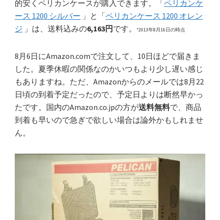
的安くペリカンケースが購入できます。「
ペリカンケ
ース 1200 シルバー
」と「
ペリカンケース 1200 オレン
ジ
」は、送料込みの
6,163円
です。
*2013年8月16日の時点
8月6日にAmazon.comで注文して、10日ほどで届きま
した。夏季休暇の関係なのかいつもより少し遅い感じ
もありますね。ただ、Amazonからのメールでは8月22
日頃の到着予定だったので、予定日よりは断然早かっ
たです。国内のAmazon.co.jpの方が
送料無料
で、商品
到着も早いので急ぎで欲しい場合は論外かもしれませ
ん。