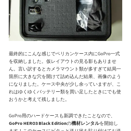
最終的にこんな感じでペリカンケース内にGoPro一式
を収納しました。仮レイアウトの見る影もありませ
ん。言い訳するとカメラマウント類が多すぎて結局一
箇所に大きな穴を開けて詰め込んだ結果、画像のよう
になりました。ケース中央が少し余っていますが、こ
れはゆくゆくバッテリー類を買い足したときにでも使
おうかと考えて残しました。
GoPro用のハードケースも新調できたことなので、
GoPro HERO3 Black Edition
の
機材レンタル
を開始し
ます！このケースにビタっと送り状を貼り付けてお送