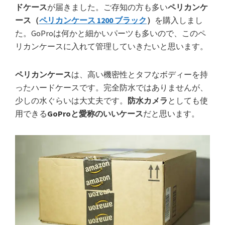
ドケース
が届きました。ご存知の方も多い
ペリカンケ
ース（
ペリカンケース 1200 ブラック
）
を購入しまし
た。GoProは何かと細かいパーツも多いので、このペ
リカンケースに入れて管理していきたいと思います。
ペリカンケース
は、高い機密性とタフなボディーを持
ったハードケースです。完全防水ではありませんが、
少しの水ぐらいは大丈夫です。
防水カメラ
としても使
用できる
GoProと愛称のいいケース
だと思います。