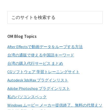
の
サ
こ
イ
の
サ
ド
イ
バ
OM Blog Topics
ト
ー
を
After Effectsで動画データをループする方法
検
索
台湾の通販で使える中国語キーワード
す
台湾の購入代行サービス まとめ
る
CGソフトウェア 学習トレーニングサイト
Autodesk 3dsMax プラグインリスト
Adobe Photoshop プラグインリスト
私のパソコンスペック
Windows ムービー メーカー提供終了。無料の代替えソ