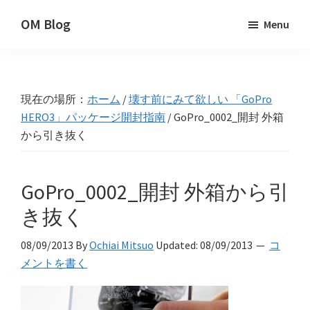
Skip
Skip
Skip
OM Blog
Menu
to
to
to
Digital
primary
main
primary
Artist
navigation
content
sidebar
Hacks!
現在の場所：
ホーム
/
壊す前にみて欲しい 「GoPro
HERO3」パッケージ開封指南
/
GoPro_0002_開封 外箱
から引き抜く
GoPro_0002_開封 外箱から引
き抜く
08/09/2013
By
Ochiai Mitsuo
Updated:
08/09/2013
コ
メントを書く