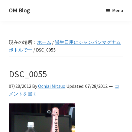
Skip
Skip
Skip
OM Blog
Menu
to
to
to
Digital
primary
main
primary
Artist
navigation
content
sidebar
Hacks!
現在の場所：
ホーム
/
誕生日用にシャンパンマグナム
ボトルでー
/
DSC_0055
DSC_0055
07/28/2012
By
Ochiai Mitsuo
Updated:
07/28/2012
コ
メントを書く