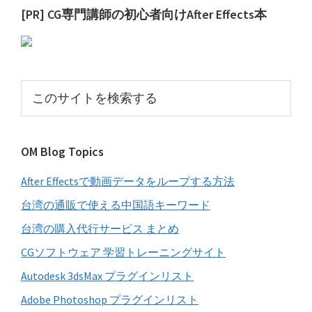
最
[PR] CG専門講師の初心者向けAfter Effects本
初
の
サ
こ
イ
の
サ
ド
イ
バ
OM Blog Topics
ト
ー
を
After Effectsで動画データをループする方法
検
索
台湾の通販で使える中国語キーワード
す
台湾の購入代行サービス まとめ
る
CGソフトウェア 学習トレーニングサイト
Autodesk 3dsMax プラグインリスト
Adobe Photoshop プラグインリスト