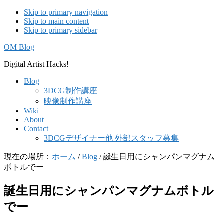
Skip to primary navigation
Skip to main content
Skip to primary sidebar
OM Blog
Digital Artist Hacks!
Blog
3DCG制作講座
映像制作講座
Wiki
About
Contact
3DCGデザイナー他 外部スタッフ募集
現在の場所：
ホーム
/
Blog
/
誕生日用にシャンパンマグナム
ボトルでー
誕生日用にシャンパンマグナムボトル
でー