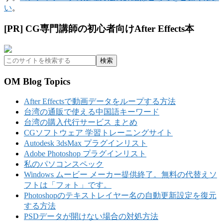
い
。
最
[PR] CG専門講師の初心者向けAfter Effects本
初
こ
の
の
サ
サ
OM Blog Topics
イ
イ
ト
After Effectsで動画データをループする方法
ド
を
台湾の通販で使える中国語キーワード
検
台湾の購入代行サービス まとめ
バ
索
CGソフトウェア 学習トレーニングサイト
ー
す
Autodesk 3dsMax プラグインリスト
る
Adobe Photoshop プラグインリスト
私のパソコンスペック
Windows ムービー メーカー提供終了。無料の代替えソ
フトは「フォト」です。
Photoshopのテキストレイヤー名の自動更新設定を復元
する方法
PSDデータが開けない場合の対処方法