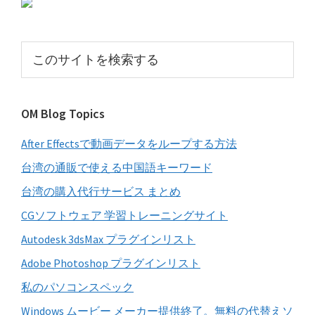
初
の
サ
こ
イ
の
サ
ド
イ
バ
OM Blog Topics
ト
ー
を
After Effectsで動画データをループする方法
検
索
台湾の通販で使える中国語キーワード
す
台湾の購入代行サービス まとめ
る
CGソフトウェア 学習トレーニングサイト
Autodesk 3dsMax プラグインリスト
Adobe Photoshop プラグインリスト
私のパソコンスペック
Windows ムービー メーカー提供終了。無料の代替えソ