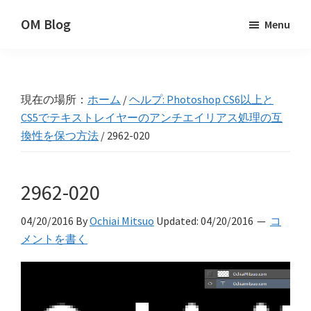
Skip
Skip
Skip
OM Blog
Menu
to
to
to
Digital
primary
main
primary
Artist
navigation
content
sidebar
Hacks!
現在の場所：
ホーム
/
ヘルプ: Photoshop CS6以上と
CS5でテキストレイヤーのアンチエイリアス処理の互
換性を保つ方法
/
2962-020
2962-020
04/20/2016
By
Ochiai Mitsuo
Updated:
04/20/2016
コ
メントを書く