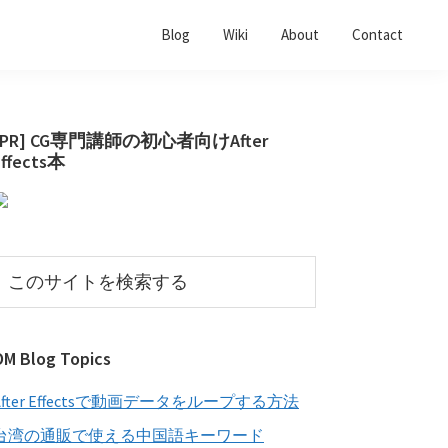
Blog
Wiki
About
Contact
最
[PR] CG専門講師の初心者向けAfter
Effects本
初
の
サ
イ
こ
の
ド
サ
バ
イ
OM Blog Topics
ー
ト
を
After Effectsで動画データをループする方法
検
索
台湾の通販で使える中国語キーワード