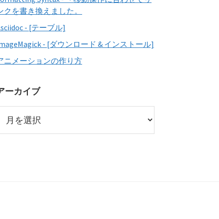
ンクを書き換えました。
Asciidoc - [テーブル]
ImageMagick - [ダウンロード & インストール]
アニメーションの作り方
アーカイブ
ア
ー
カ
イ
ブ