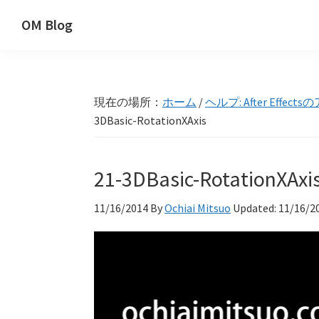
Skip
Skip
Skip
OM Blog
to
to
to
Digital
primary
main
primary
Artist
navigation
content
sidebar
Hacks!
現在の場所：
ホーム
/
ヘルプ: After Eff
3DBasic-RotationXAxis
21-3DBasic-RotationXAxi
11/16/2014
By
Ochiai Mitsuo
Updated:
11/16/2