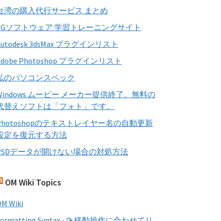
す
台湾の購入代行サービス まとめ
る
CGソフトウェア 学習トレーニングサイト
Autodesk 3dsMax プラグインリスト
Adobe Photoshop プラグインリスト
私のパソコンスペック
Windows ムービー メーカー提供終了。無料の
代替えソフトは「フォト」です。
Photoshopのテキストレイヤー名の自動更新
設定を復元する方法
PSDデータが開けない場合の対処方法
OM Wiki Topics
M Wiki
Formatting Syntax - ↷ 移動操作に合わせてリ