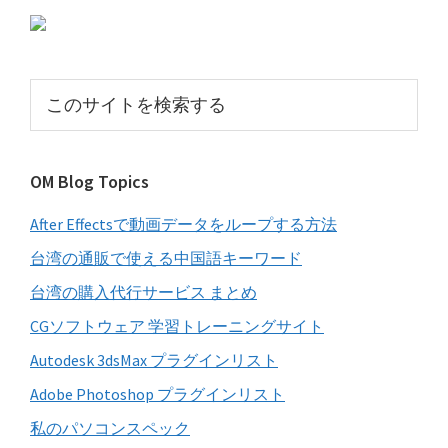
初
の
サ
こ
イ
の
サ
ド
イ
バ
OM Blog Topics
ト
ー
を
After Effectsで動画データをループする方法
検
索
台湾の通販で使える中国語キーワード
す
台湾の購入代行サービス まとめ
る
CGソフトウェア 学習トレーニングサイト
Autodesk 3dsMax プラグインリスト
Adobe Photoshop プラグインリスト
私のパソコンスペック