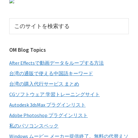
初
の
サ
こ
イ
の
サ
ド
イ
バ
OM Blog Topics
ト
ー
を
After Effectsで動画データをループする方法
検
索
台湾の通販で使える中国語キーワード
す
台湾の購入代行サービス まとめ
る
CGソフトウェア 学習トレーニングサイト
Autodesk 3dsMax プラグインリスト
Adobe Photoshop プラグインリスト
私のパソコンスペック
Windows ムービー メーカー提供終了。無料の代替えソ