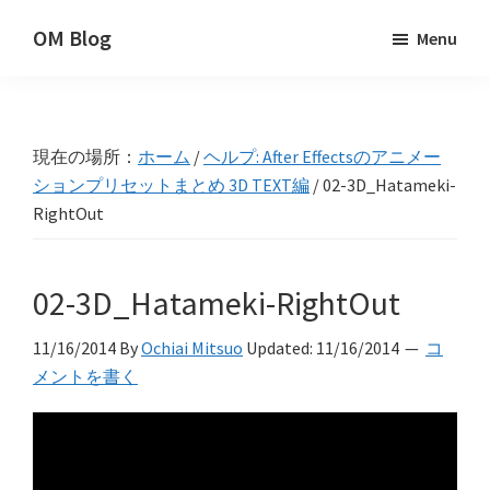
Skip
Skip
Skip
OM Blog
Menu
to
to
to
Digital
primary
main
primary
Artist
navigation
content
sidebar
Hacks!
現在の場所：
ホーム
/
ヘルプ: After Effectsのアニメー
ションプリセットまとめ 3D TEXT編
/
02-3D_Hatameki-
RightOut
02-3D_Hatameki-RightOut
11/16/2014
By
Ochiai Mitsuo
Updated:
11/16/2014
コ
メントを書く