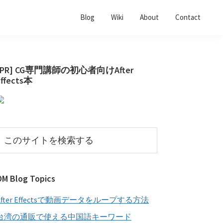
Blog
Wiki
About
Contact
最
[PR] CG専門講師の初心者向けAfter
Effects本
初
の
サ
イ
こ
の
ド
サ
バ
イ
OM Blog Topics
ー
ト
を
After Effectsで動画データをループする方法
検
索
台湾の通販で使える中国語キーワード