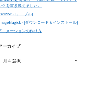
ンクを書き換えました。
Asciidoc - [テーブル]
ImageMagick - [ダウンロード & インストール]
アニメーションの作り方
アーカイブ
ア
ー
カ
イ
ブ