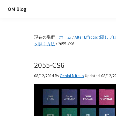
Skip
Skip
Skip
OM Blog
to
to
to
Digital
primary
main
primary
Artist
navigation
content
sidebar
Hacks!
現在の場所：
ホーム
/
After Effectsの
を開く方法
/
2055-CS6
2055-CS6
08/12/2014
By
Ochiai Mitsuo
Updated:
08/12/2