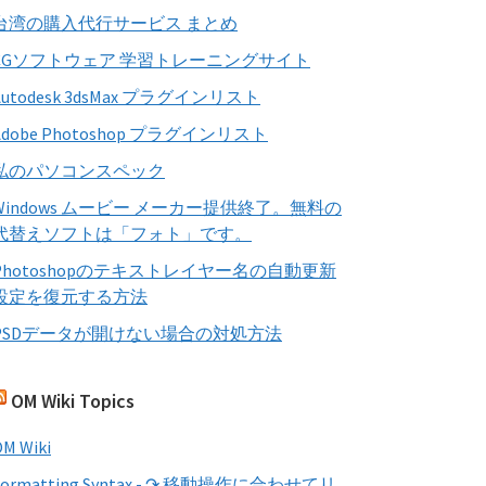
す
台湾の購入代行サービス まとめ
る
CGソフトウェア 学習トレーニングサイト
Autodesk 3dsMax プラグインリスト
Adobe Photoshop プラグインリスト
私のパソコンスペック
Windows ムービー メーカー提供終了。無料の
代替えソフトは「フォト」です。
Photoshopのテキストレイヤー名の自動更新
設定を復元する方法
PSDデータが開けない場合の対処方法
OM Wiki Topics
M Wiki
Formatting Syntax - ↷ 移動操作に合わせてリ