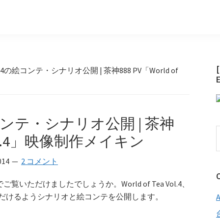
 Vol.4の絵コンテ・シナリオ公開 | 茶神888 PV「World of
.4の絵コンテ・シナリオ公開 | 茶神
ea Vol.4」映像制作メイキン
014
2 コメント
までご覧いただけましたでしょうか。World of Tea Vol.4、
ただけるようシナリオと絵コンテを公開します。