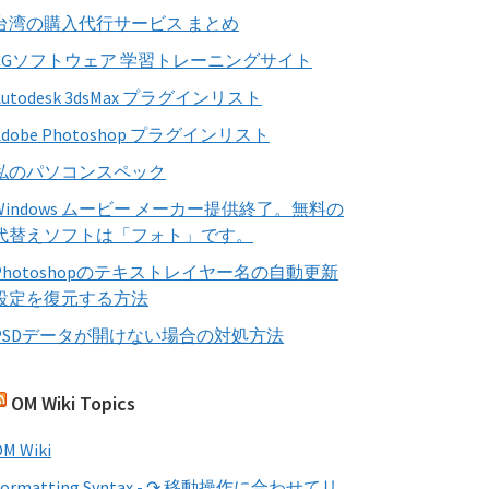
す
台湾の購入代行サービス まとめ
る
CGソフトウェア 学習トレーニングサイト
Autodesk 3dsMax プラグインリスト
Adobe Photoshop プラグインリスト
私のパソコンスペック
Windows ムービー メーカー提供終了。無料の
代替えソフトは「フォト」です。
Photoshopのテキストレイヤー名の自動更新
設定を復元する方法
PSDデータが開けない場合の対処方法
OM Wiki Topics
M Wiki
Formatting Syntax - ↷ 移動操作に合わせてリ