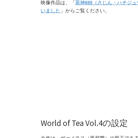
映像作品は、「
茶神888（さじん・ハチジュウハチ
いました
」からご覧ください。
World of Tea Vol.4の設定