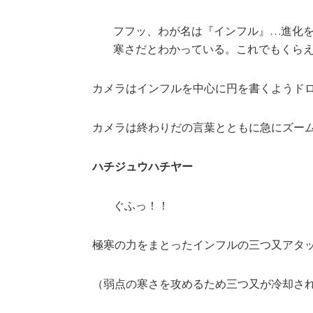
フフッ、わが名は『インフル』…進化
寒さだとわかっている。これでもくら
カメラはインフルを中心に円を書くようド
カメラは終わりだの言葉とともに急にズー
ハチジュウハチヤー
ぐふっ！！
極寒の力をまとったインフルの三つ又アタ
（弱点の寒さを攻めるため三つ又が冷却さ