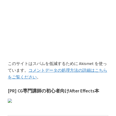
このサイトはスパムを低減するために Akismet を使っ
ています。
コメントデータの処理方法の詳細はこちら
をご覧ください
。
最
[PR] CG専門講師の初心者向けAfter Effects本
初
の