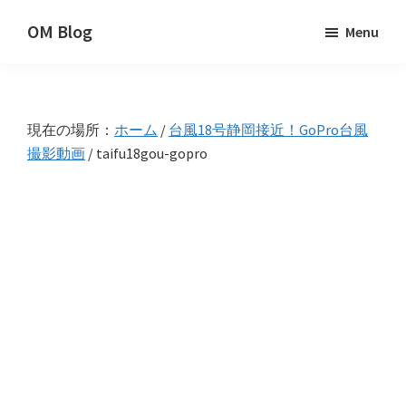
Skip
Skip
Skip
OM Blog
Menu
to
to
to
Digital
primary
main
primary
Artist
navigation
content
sidebar
Hacks!
現在の場所：
ホーム
/
台風18号静岡接近！GoPro台風
撮影動画
/
taifu18gou-gopro