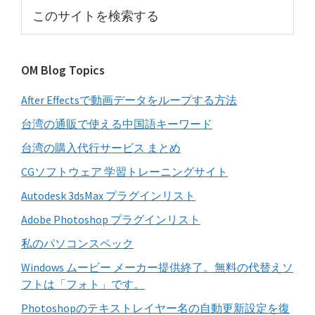
サ
こ
イ
の
サ
ド
イ
バ
OM Blog Topics
ト
ー
を
After Effectsで動画データをループする方法
検
索
台湾の通販で使える中国語キーワード
す
台湾の購入代行サービス まとめ
る
CGソフトウェア 学習トレーニングサイト
Autodesk 3dsMax プラグインリスト
Adobe Photoshop プラグインリスト
私のパソコンスペック
Windows ムービー メーカー提供終了。無料の代替えソ
フトは「フォト」です。
Photoshopのテキストレイヤー名の自動更新設定を復