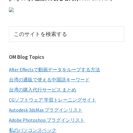
初
の
サ
こ
イ
の
サ
ド
イ
バ
OM Blog Topics
ト
ー
を
After Effectsで動画データをループする方法
検
索
台湾の通販で使える中国語キーワード
す
台湾の購入代行サービス まとめ
る
CGソフトウェア 学習トレーニングサイト
Autodesk 3dsMax プラグインリスト
Adobe Photoshop プラグインリスト
私のパソコンスペック