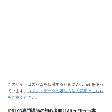
このサイトはスパムを低減するために Akismet を使っ
ています。
コメントデータの処理方法の詳細はこちら
をご覧ください
。
最
[PR] CG専門講師の初心者向けAfter Effects本