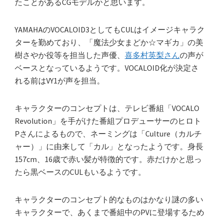
たことがあるCGモデルかと思います。
YAMAHAのVOCALOID3としてもCULはイメージキャラク
ターを勤めており、「魔法少女まどか☆マギカ」の美
樹さやか役等を担当した声優、
喜多村英梨さん
の声が
ベースとなっているようです。VOCALOID化が決定さ
れる前はVY1が声を担当。
キャラクターのコンセプトは、テレビ番組「VOCALO
Revolution」を手がけた番組プロデューサーのヒロト
Pさんによるもので、ネーミングは「Culture（カルチ
ャー）」に由来して「カル」となったようです。身長
157cm、16歳で赤い髪が特徴的です。赤だけかと思っ
たら黒ベースのCULもいるようです。
キャラクターのコンセプト的なものはかなり謎の多い
キャラクターで、あくまで番組中のPVに登場するため