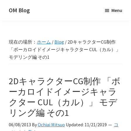
Skip
Skip
Skip
OM Blog
Menu
to
to
to
Digital
primary
main
primary
Artist
navigation
content
sidebar
Hacks!
現在の場所：
ホーム
/
Blog
/
2DキャラクターCG制作
「ボーカロイドイメージキャラクター CUL（カル）」
モデリング編 その1
2DキャラクターCG制作 「ボ
ーカロイドイメージキャラ
クター CUL（カル）」 モデ
リング編 その1
06/08/2013
By
Ochiai Mitsuo
Updated:
11/21/2019
コ