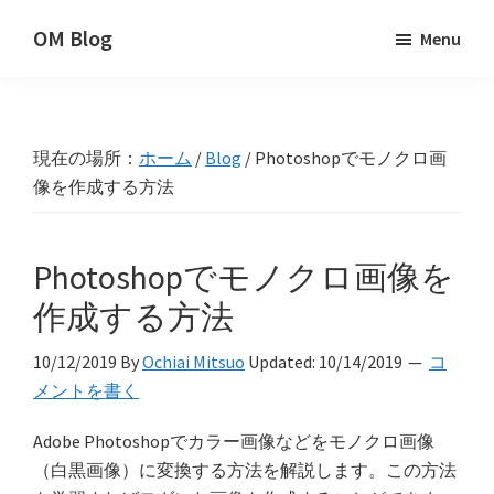
Skip
Skip
Skip
OM Blog
Menu
to
to
to
Digital
primary
main
primary
Artist
navigation
content
sidebar
Hacks!
現在の場所：
ホーム
/
Blog
/
Photoshopでモノクロ画
像を作成する方法
Photoshopでモノクロ画像を
作成する方法
10/12/2019
By
Ochiai Mitsuo
Updated:
10/14/2019
コ
メントを書く
Adobe Photoshopでカラー画像などをモノクロ画像
（白黒画像）に変換する方法を解説します。この方法