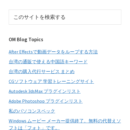
の
サ
こ
イ
の
サ
ド
イ
バ
OM Blog Topics
ト
ー
を
After Effectsで動画データをループする方法
検
索
台湾の通販で使える中国語キーワード
す
台湾の購入代行サービス まとめ
る
CGソフトウェア 学習トレーニングサイト
Autodesk 3dsMax プラグインリスト
Adobe Photoshop プラグインリスト
私のパソコンスペック
Windows ムービー メーカー提供終了。無料の代替えソ
フトは「フォト」です。