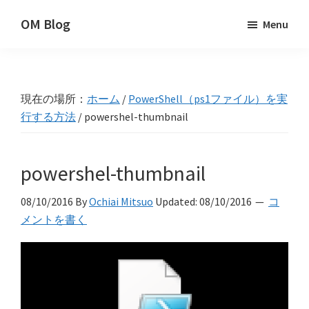
Skip
Skip
Skip
OM Blog
Menu
to
to
to
Digital
primary
main
primary
Artist
navigation
content
sidebar
Hacks!
現在の場所：
ホーム
/
PowerShell（ps1ファイル）を実
行する方法
/
powershel-thumbnail
powershel-thumbnail
08/10/2016
By
Ochiai Mitsuo
Updated:
08/10/2016
コ
メントを書く