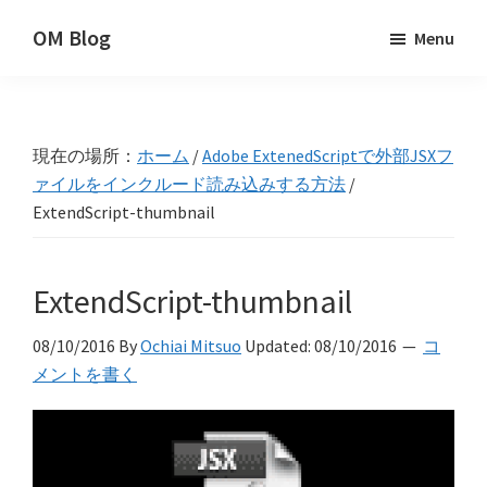
Skip
Skip
Skip
OM Blog
Menu
to
to
to
Digital
primary
main
primary
Artist
navigation
content
sidebar
Hacks!
現在の場所：
ホーム
/
Adobe ExtenedScriptで外部JSXフ
ァイルをインクルード読み込みする方法
/
ExtendScript-thumbnail
ExtendScript-thumbnail
08/10/2016
By
Ochiai Mitsuo
Updated:
08/10/2016
コ
メントを書く