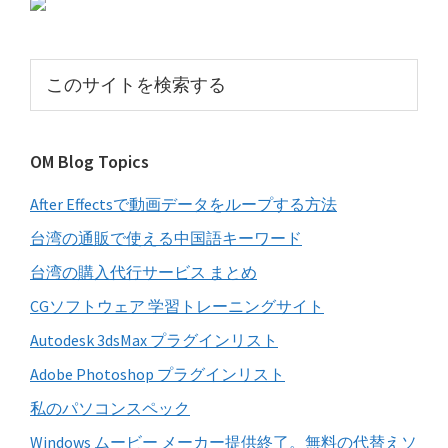
初
の
サ
こ
イ
の
サ
ド
イ
バ
OM Blog Topics
ト
ー
を
After Effectsで動画データをループする方法
検
索
台湾の通販で使える中国語キーワード
す
台湾の購入代行サービス まとめ
る
CGソフトウェア 学習トレーニングサイト
Autodesk 3dsMax プラグインリスト
Adobe Photoshop プラグインリスト
私のパソコンスペック
Windows ムービー メーカー提供終了。無料の代替えソ