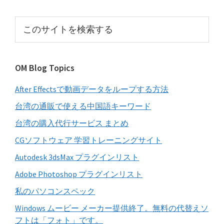
の
サ
こ
イ
の
サ
ド
イ
バ
OM Blog Topics
ト
ー
を
After Effectsで動画データをループする方法
検
索
台湾の通販で使える中国語キーワード
す
台湾の購入代行サービス まとめ
る
CGソフトウェア 学習トレーニングサイト
Autodesk 3dsMax プラグインリスト
Adobe Photoshop プラグインリスト
私のパソコンスペック
Windows ムービー メーカー提供終了。無料の代替えソ
フトは「フォト」です。