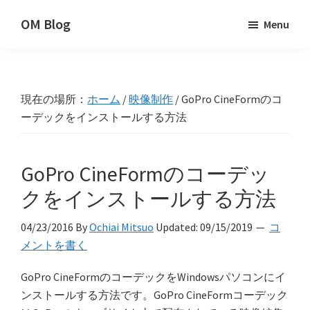
Skip
Skip
Skip
OM Blog
Menu
to
to
to
Digital
primary
main
primary
Artist
navigation
content
sidebar
Hacks!
現在の場所：
ホーム
/
映像制作
/
GoPro CineFormのコ
ーデックをインストールする方法
GoPro CineFormのコーデッ
クをインストールする方法
04/23/2016
By
Ochiai Mitsuo
Updated:
09/15/2019
コ
メントを書く
GoPro CineFormのコーデックをWindowsパソコンにイ
ンストールする方法です。GoPro CineFormコーデック