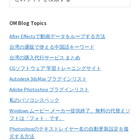
イ
の
サ
ド
イ
バ
OM Blog Topics
ト
ー
を
After Effectsで動画データをループする方法
検
索
台湾の通販で使える中国語キーワード
す
台湾の購入代行サービス まとめ
る
CGソフトウェア 学習トレーニングサイト
Autodesk 3dsMax プラグインリスト
Adobe Photoshop プラグインリスト
私のパソコンスペック
Windows ムービー メーカー提供終了。無料の代替えソ
フトは「フォト」です。
Photoshopのテキストレイヤー名の自動更新設定を復
元する方法