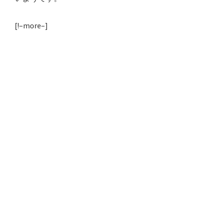
[!–more–]