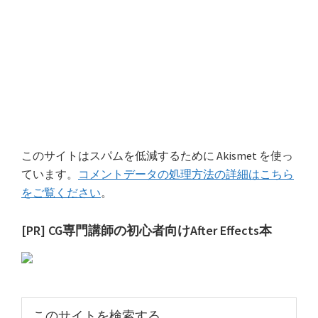
このサイトはスパムを低減するために Akismet を使っ
ています。
コメントデータの処理方法の詳細はこちら
をご覧ください
。
最
[PR] CG専門講師の初心者向けAfter Effects本
初
の
サ
こ