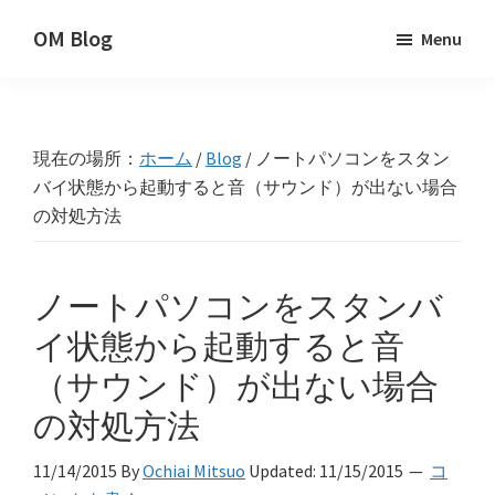
Skip
Skip
Skip
OM Blog
Menu
to
to
to
Digital
primary
main
primary
Artist
navigation
content
sidebar
Hacks!
現在の場所：
ホーム
/
Blog
/
ノートパソコンをスタン
バイ状態から起動すると音（サウンド）が出ない場合
の対処方法
ノートパソコンをスタンバ
イ状態から起動すると音
（サウンド）が出ない場合
の対処方法
11/14/2015
By
Ochiai Mitsuo
Updated:
11/15/2015
コ