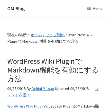
Skip
Skip
Skip
OM Blog
Menu
to
to
to
Digital
primary
main
primary
Artist
navigation
content
sidebar
Hacks!
現在の場所：
ホーム
/
ウェブ制作
/
WordPress Wiki
PluginでMarkdown機能を有効にする方法
WordPress Wiki Pluginで
Markdown機能を有効にする
方法
09/18/2015
By
Ochiai Mitsuo
Updated:
09/18/2015
コ
メントを書く
WordPress Wiki Plugin
でJetpack PluginのMarkdown機