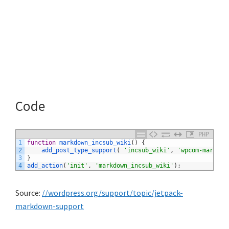
Code
PHP
1
function
markdown_incsub_wiki
(
)
{
2
add_post_type_support
(
'incsub_wiki'
,
'wpcom-markdow
3
}
4
add_action
(
'init'
,
'markdown_incsub_wiki'
)
;
Source:
//wordpress.org/support/topic/jetpack-
markdown-support