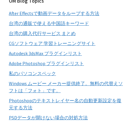
バ
OM Blog Topics
ト
ー
を
After Effectsで動画データをループする方法
検
索
台湾の通販で使える中国語キーワード
す
台湾の購入代行サービス まとめ
る
CGソフトウェア 学習トレーニングサイト
Autodesk 3dsMax プラグインリスト
Adobe Photoshop プラグインリスト
私のパソコンスペック
Windows ムービー メーカー提供終了。無料の代替えソ
フトは「フォト」です。
Photoshopのテキストレイヤー名の自動更新設定を復
元する方法
PSDデータが開けない場合の対処方法