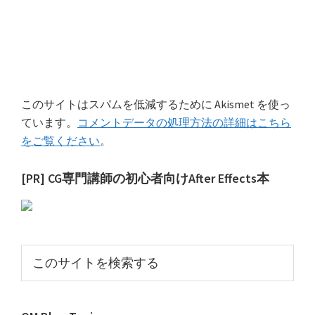
このサイトはスパムを低減するために Akismet を使っ
ています。
コメントデータの処理方法の詳細はこちら
をご覧ください
。
最
[PR] CG専門講師の初心者向けAfter Effects本
初
の
サ
こ
イ
の
サ
ド
イ