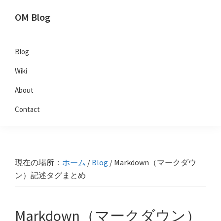
Skip
Skip
Skip
OM Blog
to
to
to
Digital
primary
main
primary
Artist
navigation
content
sidebar
Blog
Hacks!
Wiki
About
Contact
現在の場所：
ホーム
/
Blog
/
Markdown（マークダウ
ン）記述タグまとめ
Markdown（マークダウン）