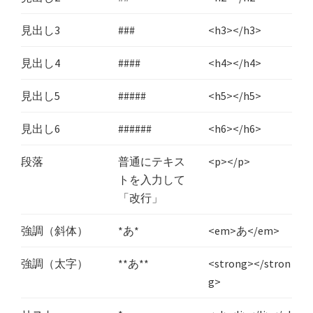
見出し3
###
<h3></h3>
見出し4
####
<h4></h4>
見出し5
#####
<h5></h5>
見出し6
######
<h6></h6>
段落
普通にテキス
<p></p>
トを入力して
「改行」
強調（斜体）
*あ*
<em>あ</em>
強調（太字）
**あ**
<strong></stron
g>