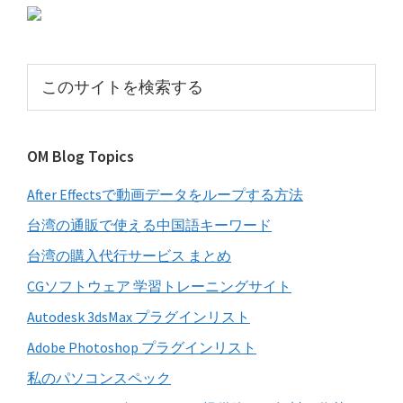
初
の
サ
こ
イ
の
サ
ド
イ
バ
OM Blog Topics
ト
ー
を
After Effectsで動画データをループする方法
検
索
台湾の通販で使える中国語キーワード
す
台湾の購入代行サービス まとめ
る
CGソフトウェア 学習トレーニングサイト
Autodesk 3dsMax プラグインリスト
Adobe Photoshop プラグインリスト
私のパソコンスペック