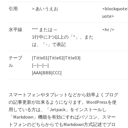
引用
> あいうえお
<blockquo
uote>
水平線
*** または —
<hr />
1行中に3つ以上の「*」、また
は、「-」で表記
テーブ
|Title01|Title02|Title03|
ル
|—|—|—|
|AAA|BBB|CCC|
スマートフォンやタブレットなどから効率よくブログ
の記事更新が出来るようになります。WordPressを使
用している方は、「Jetpack」をインストールし
「Markdown」機能を有効にすればパソコン、スマー
トフォンのどちらからでもMarkdown方式記述でブロ