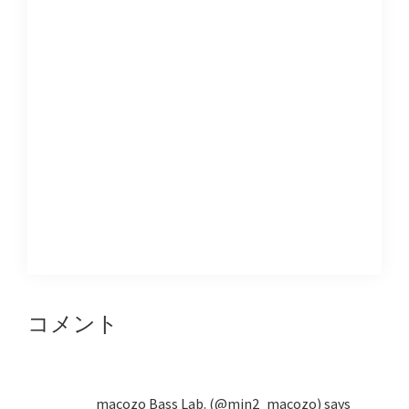
Reader
コメント
Interactions
macozo Bass Lab. (@min2_macozo)
says