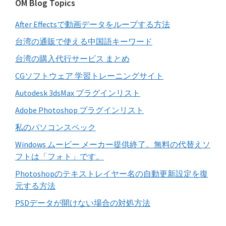
バ
OM Blog Topics
ト
ー
を
After Effectsで動画データをループする方法
検
索
台湾の通販で使える中国語キーワード
す
台湾の購入代行サービス まとめ
る
CGソフトウェア 学習トレーニングサイト
Autodesk 3dsMax プラグインリスト
Adobe Photoshop プラグインリスト
私のパソコンスペック
Windows ムービー メーカー提供終了。無料の代替えソ
フトは「フォト」です。
Photoshopのテキストレイヤー名の自動更新設定を復
元する方法
PSDデータが開けない場合の対処方法