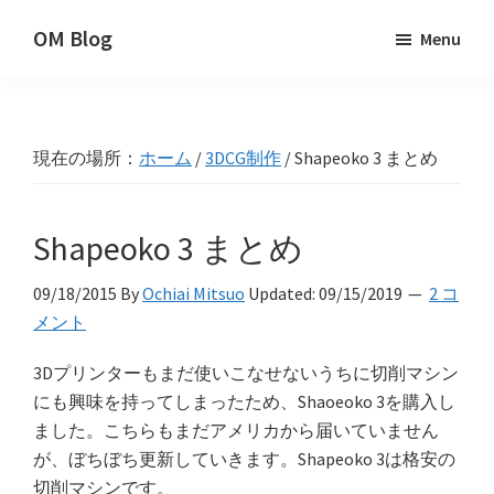
Skip
Skip
Skip
OM Blog
Menu
to
to
to
Digital
primary
main
primary
Artist
navigation
content
sidebar
Hacks!
現在の場所：
ホーム
/
3DCG制作
/
Shapeoko 3 まとめ
Shapeoko 3 まとめ
09/18/2015
By
Ochiai Mitsuo
Updated:
09/15/2019
2 コ
メント
3Dプリンターもまだ使いこなせないうちに切削マシン
にも興味を持ってしまったため、Shaoeoko 3を購入し
ました。こちらもまだアメリカから届いていません
が、ぼちぼち更新していきます。Shapeoko 3は格安の
切削マシンです。