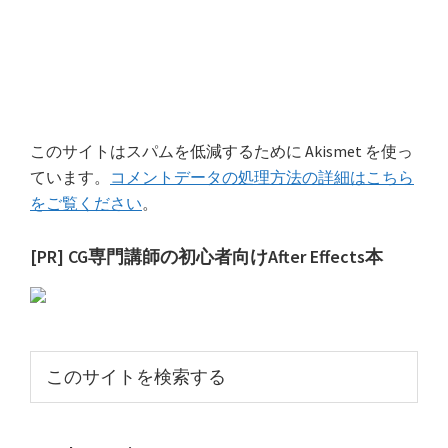
このサイトはスパムを低減するために Akismet を使っ
ています。
コメントデータの処理方法の詳細はこちら
をご覧ください
。
最
[PR] CG専門講師の初心者向けAfter Effects本
初
の
サ
こ
イ
の
サ
ド
イ