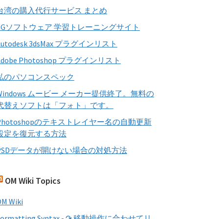
す
台湾の購入代行サービス まとめ
る
CGソフトウェア 学習トレーニングサイト
Autodesk 3dsMax プラグインリスト
Adobe Photoshop プラグインリスト
私のパソコンスペック
Windows ムービー メーカー提供終了。無料の
代替えソフトは「フォト」です。
Photoshopのテキストレイヤー名の自動更新
設定を復元する方法
PSDデータが開けない場合の対処方法
OM Wiki Topics
M Wiki
Formatting Syntax - ↷ 移動操作に合わせてリ