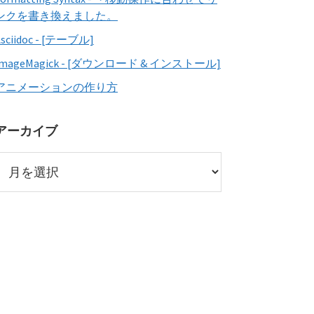
ンクを書き換えました。
Asciidoc - [テーブル]
ImageMagick - [ダウンロード & インストール]
アニメーションの作り方
アーカイブ
ア
ー
カ
イ
ブ