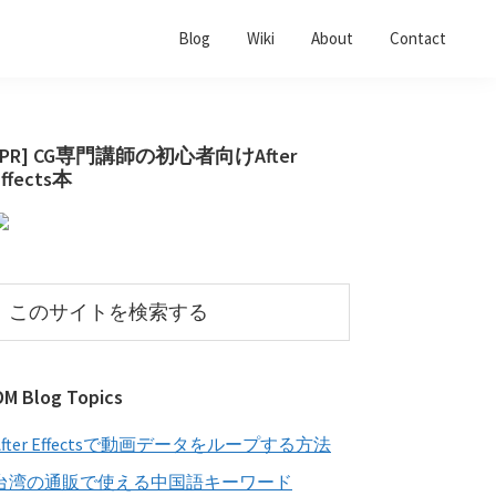
Blog
Wiki
About
Contact
最
[PR] CG専門講師の初心者向けAfter
Effects本
初
の
サ
イ
こ
の
ド
サ
バ
イ
OM Blog Topics
ー
ト
を
After Effectsで動画データをループする方法
検
索
台湾の通販で使える中国語キーワード