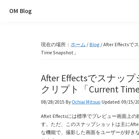
Skip
Skip
Skip
OM Blog
to
to
to
Digital
primary
main
primary
Artist
navigation
content
sidebar
Hacks!
現在の場所：
ホーム
/
Blog
/
After Effe
Time Snapshot」
After Effectsで
クリプト「Current Time 
08/28/2015
By
Ochiai Mitsuo
Updated:
09/15/2
Aftet Effectsには標準でプレビュー
す。ただ、このスナップショットは主にAfter
な機能で、撮影した画面をユーザーが好き