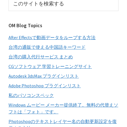
イ
の
サ
ド
イ
バ
OM Blog Topics
ト
ー
を
After Effectsで動画データをループする方法
検
索
台湾の通販で使える中国語キーワード
す
台湾の購入代行サービス まとめ
る
CGソフトウェア 学習トレーニングサイト
Autodesk 3dsMax プラグインリスト
Adobe Photoshop プラグインリスト
私のパソコンスペック
Windows ムービー メーカー提供終了。無料の代替えソ
フトは「フォト」です。
Photoshopのテキストレイヤー名の自動更新設定を復