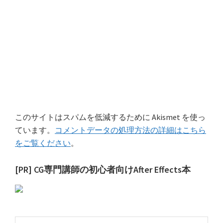
このサイトはスパムを低減するために Akismet を使っ
ています。
コメントデータの処理方法の詳細はこちら
をご覧ください
。
最
[PR] CG専門講師の初心者向けAfter Effects本
初
の
サ
こ