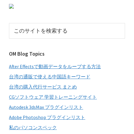
初
の
サ
こ
イ
の
サ
ド
イ
バ
OM Blog Topics
ト
ー
を
After Effectsで動画データをループする方法
検
索
台湾の通販で使える中国語キーワード
す
台湾の購入代行サービス まとめ
る
CGソフトウェア 学習トレーニングサイト
Autodesk 3dsMax プラグインリスト
Adobe Photoshop プラグインリスト
私のパソコンスペック