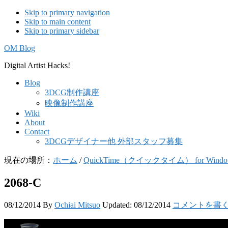
Skip to primary navigation
Skip to main content
Skip to primary sidebar
OM Blog
Digital Artist Hacks!
Blog
3DCG制作講座
映像制作講座
Wiki
About
Contact
3DCGデザイナー他 外部スタッフ募集
現在の場所：
ホーム
/
QuickTime（クイックタイム） for W
2068-C
08/12/2014
By
Ochiai Mitsuo
Updated:
08/12/2014
コメントを書