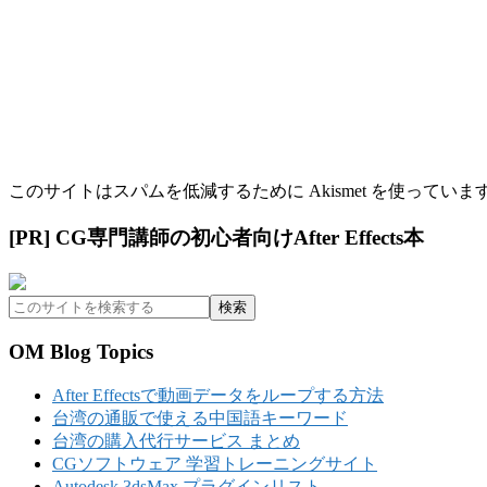
このサイトはスパムを低減するために Akismet を使っていま
最
[PR] CG専門講師の初心者向けAfter Effects本
初
こ
の
の
サ
サ
OM Blog Topics
イ
イ
ト
After Effectsで動画データをループする方法
ド
を
台湾の通販で使える中国語キーワード
検
台湾の購入代行サービス まとめ
バ
索
CGソフトウェア 学習トレーニングサイト
ー
す
Autodesk 3dsMax プラグインリスト