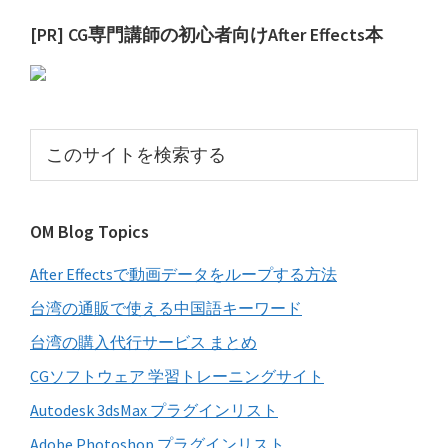
最
[PR] CG専門講師の初心者向けAfter Effects本
初
の
サ
こ
イ
の
サ
ド
イ
バ
OM Blog Topics
ト
ー
を
After Effectsで動画データをループする方法
検
索
台湾の通販で使える中国語キーワード
す
台湾の購入代行サービス まとめ
る
CGソフトウェア 学習トレーニングサイト
Autodesk 3dsMax プラグインリスト
Adobe Photoshop プラグインリスト