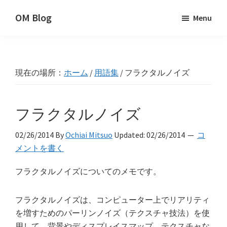
Skip
Skip
Skip
OM Blog
Menu
to
to
to
Digital
primary
main
primary
Artist
navigation
content
sidebar
Hacks!
現在の場所：
ホーム
/
用語集
/
フラクタルノイズ
フラクタルノイズ
02/26/2014
By
Ochiai Mitsuo
Updated:
02/26/2014
コ
メントを書く
フラクタルノイズについてのメモです。
フラクタルノイズは、コンピューター上でリアリティ
を増すためのパーリンノイズ（テクスチャ技法）を使
用して、背景やディスプレイスマップ、テクスチャな