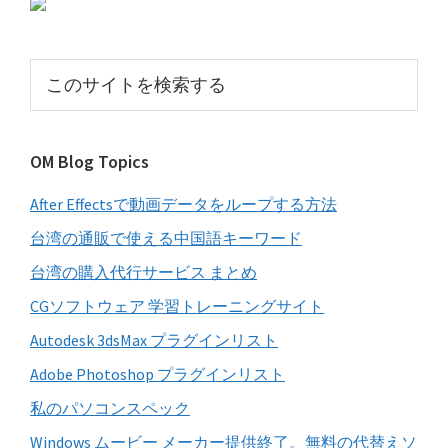
初
の
サ
こ
イ
の
サ
ド
イ
バ
OM Blog Topics
ト
ー
を
After Effectsで動画データをループする方法
検
索
台湾の通販で使える中国語キーワード
す
台湾の購入代行サービス まとめ
る
CGソフトウェア 学習トレーニングサイト
Autodesk 3dsMax プラグインリスト
Adobe Photoshop プラグインリスト
私のパソコンスペック
Windows ムービー メーカー提供終了。無料の代替えソ