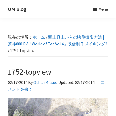
Skip
Skip
Skip
OM Blog
Menu
to
to
to
Digital
primary
main
primary
Artist
navigation
content
sidebar
Hacks!
現在の場所：
ホーム
/
頭上真上からの映像撮影方法 |
茶神888 PV「World of Tea Vol.4」映像制作メイキング2
/
1752-topview
1752-topview
02/17/2014
By
Ochiai Mitsuo
Updated:
02/17/2014
コ
メントを書く