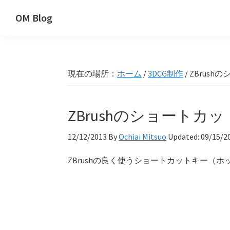
Skip
Skip
Skip
OM Blog
to
to
to
Digital
primary
main
primary
Artist
navigation
content
sidebar
Hacks!
現在の場所：
ホーム
/
3DCG制作
/
ZBrus
ZBrushのショート
12/12/2013
By
Ochiai Mitsuo
Updated:
09/15/2
ZBrushの良く使うショートカットキー（