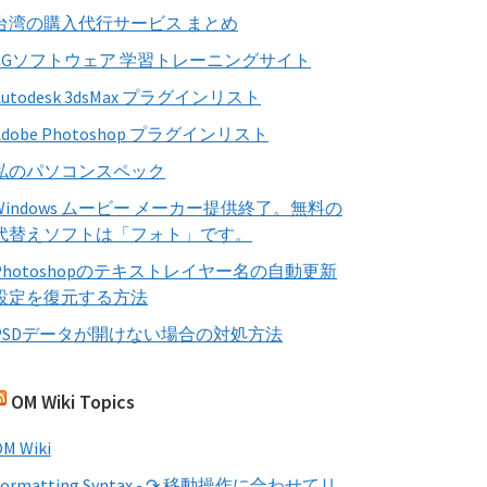
す
台湾の購入代行サービス まとめ
る
CGソフトウェア 学習トレーニングサイト
Autodesk 3dsMax プラグインリスト
Adobe Photoshop プラグインリスト
私のパソコンスペック
Windows ムービー メーカー提供終了。無料の
代替えソフトは「フォト」です。
Photoshopのテキストレイヤー名の自動更新
設定を復元する方法
PSDデータが開けない場合の対処方法
OM Wiki Topics
M Wiki
Formatting Syntax - ↷ 移動操作に合わせてリ