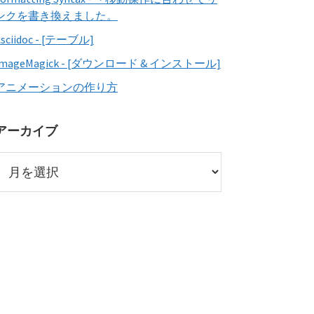
ンクを書き換えました。
Asciidoc - [テーブル]
ImageMagick - [ダウンロード & インストール]
アニメーションの作り方
アーカイブ
ア
ー
カ
イ
ブ