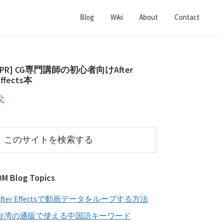
Blog
Wiki
About
Contact
最
[PR] CG専門講師の初心者向けAfter
Effects本
初
の
サ
イ
こ
の
ド
サ
バ
イ
OM Blog Topics
ー
ト
を
After Effectsで動画データをループする方法
検
索
台湾の通販で使える中国語キーワード