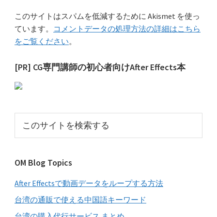
このサイトはスパムを低減するために Akismet を使っ
ています。
コメントデータの処理方法の詳細はこちら
をご覧ください
。
最
[PR] CG専門講師の初心者向けAfter Effects本
初
の
サ
こ
イ
の
サ
ド
イ
バ
OM Blog Topics
ト
ー
を
After Effectsで動画データをループする方法
検
索
台湾の通販で使える中国語キーワード
す
台湾の購入代行サービス まとめ