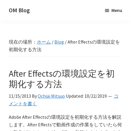
Skip
Skip
Skip
OM Blog
Menu
to
to
to
Digital
primary
main
primary
Artist
navigation
content
sidebar
Hacks!
現在の場所：
ホーム
/
Blog
/
After Effectsの環境設定を
初期化する方法
After Effectsの環境設定を初
期化する方法
11/15/2013
By
Ochiai Mitsuo
Updated:
10/22/2019
コ
メントを書く
Adobe After Effectsの環境設定を初期化する方法を解説
します。After Effectsで動画作成の作業をしていたら何