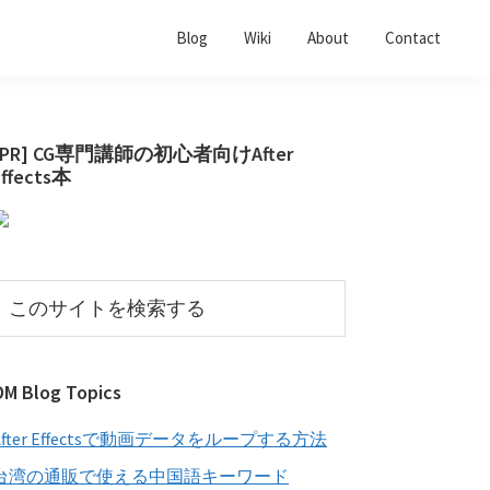
Blog
Wiki
About
Contact
最
[PR] CG専門講師の初心者向けAfter
Effects本
初
の
サ
イ
こ
の
ド
サ
バ
イ
OM Blog Topics
ー
ト
を
After Effectsで動画データをループする方法
検
索
台湾の通販で使える中国語キーワード