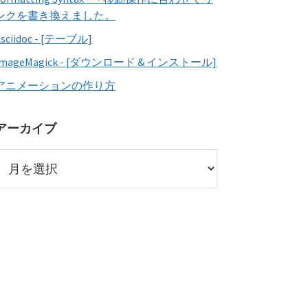
ンクを書き換えました。
Asciidoc - [テーブル]
ImageMagick - [ダウンロード & インストール]
アニメーションの作り方
アーカイブ
ア
ー
カ
イ
ブ