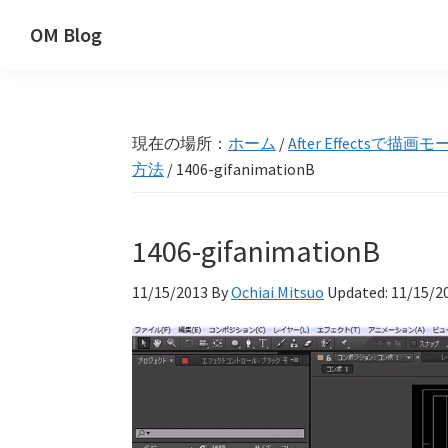
Skip
Skip
Skip
OM Blog
to
to
to
Digital
primary
main
primary
Artist
navigation
content
sidebar
Hacks!
現在の場所：
ホーム
/
After Effect
方法
/
1406-gifanimationB
1406-gifanimationB
11/15/2013
By
Ochiai Mitsuo
Updated:
11/15/2