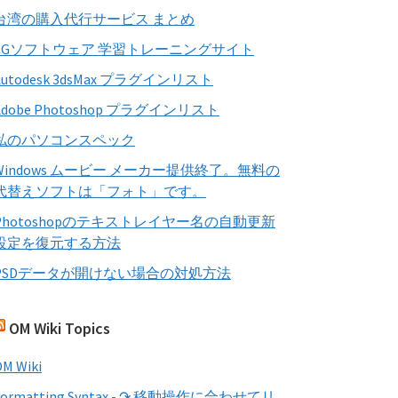
す
台湾の購入代行サービス まとめ
る
CGソフトウェア 学習トレーニングサイト
Autodesk 3dsMax プラグインリスト
Adobe Photoshop プラグインリスト
私のパソコンスペック
Windows ムービー メーカー提供終了。無料の
代替えソフトは「フォト」です。
Photoshopのテキストレイヤー名の自動更新
設定を復元する方法
PSDデータが開けない場合の対処方法
OM Wiki Topics
M Wiki
Formatting Syntax - ↷ 移動操作に合わせてリ