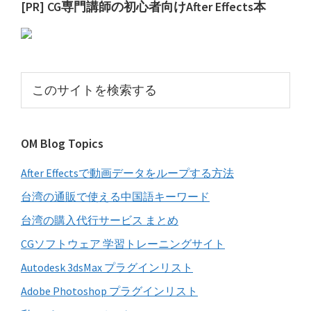
最
[PR] CG専門講師の初心者向けAfter Effects本
初
の
サ
こ
イ
の
サ
ド
イ
バ
OM Blog Topics
ト
ー
を
After Effectsで動画データをループする方法
検
索
台湾の通販で使える中国語キーワード
す
台湾の購入代行サービス まとめ
る
CGソフトウェア 学習トレーニングサイト
Autodesk 3dsMax プラグインリスト
Adobe Photoshop プラグインリスト