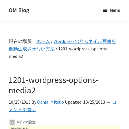
Skip
Skip
Skip
OM Blog
Menu
to
to
to
Digital
primary
main
primary
Artist
navigation
content
sidebar
Hacks!
現在の場所：
ホーム
/
Wordpressのサムネイル画像を
自動生成させない方法
/
1201-wordpress-options-
media2
1201-wordpress-options-
media2
10/25/2013
By
Ochiai Mitsuo
Updated:
10/25/2013
コ
メントを書く