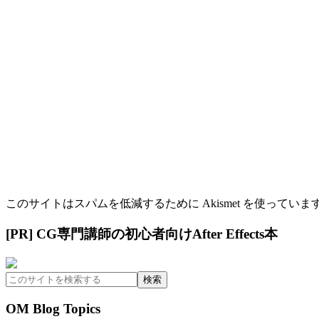
このサイトはスパムを低減するために Akismet を使っていま
最
[PR] CG専門講師の初心者向けAfter Effects本
初
こ
の
の
サ
サ
OM Blog Topics