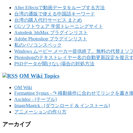
イ
イ
ト
After Effectsで動画データをループする方法
ド
を
台湾の通販で使える中国語キーワード
検
台湾の購入代行サービス まとめ
バ
索
CGソフトウェア 学習トレーニングサイト
ー
す
Autodesk 3dsMax プラグインリスト
る
Adobe Photoshop プラグインリスト
私のパソコンスペック
Windows ムービー メーカー提供終了。無料の代替え
Photoshopのテキストレイヤー名の自動更新設定を復元
PSDデータが開けない場合の対処方法
OM Wiki Topics
OM Wiki
Formatting Syntax - ↷ 移動操作に合わせてリンクを
Asciidoc - [テーブル]
ImageMagick - [ダウンロード & インストール]
アニメーションの作り方
アーカイブ