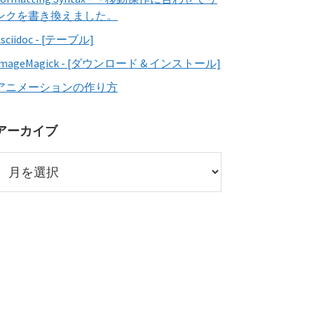
ンクを書き換えました。
Asciidoc - [テーブル]
ImageMagick - [ダウンロード & インストール]
アニメーションの作り方
アーカイブ
ア
ー
カ
イ
ブ