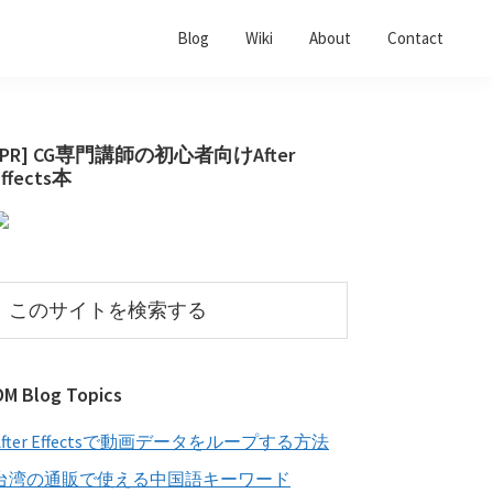
Blog
Wiki
About
Contact
最
[PR] CG専門講師の初心者向けAfter
Effects本
初
の
サ
イ
こ
の
ド
サ
バ
イ
OM Blog Topics
ー
ト
を
After Effectsで動画データをループする方法
検
索
台湾の通販で使える中国語キーワード