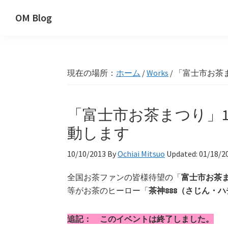
Skip
Skip
Skip
OM Blog
to
to
to
Digital
primary
main
primary
Artist
navigation
content
sidebar
Hacks!
現在の場所：
ホーム
/
Works
/
「富士市お茶ま
「富士市お茶まつり」1
動します
10/10/2013
By
Ochiai Mitsuo
Updated:
01/18/2
全国お茶ファンの皆様待望の「
富士市お茶
等がお茶のヒーロー「
茶神888（さじん・
追記： このイベントは終了しました。