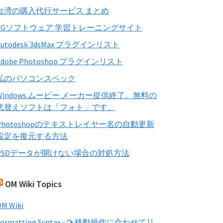
す
台湾の購入代行サービス まとめ
る
CGソフトウェア 学習トレーニングサイト
Autodesk 3dsMax プラグインリスト
Adobe Photoshop プラグインリスト
私のパソコンスペック
Windows ムービー メーカー提供終了。無料の
代替えソフトは「フォト」です。
Photoshopのテキストレイヤー名の自動更新
設定を復元する方法
PSDデータが開けない場合の対処方法
OM Wiki Topics
M Wiki
Formatting Syntax - ↷ 移動操作に合わせてリ