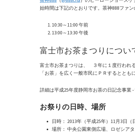
茶神888
（
@888cha
）のヒーローショースケ
始時間は下記のとおりです。茶神888ファ
10:30～11:00 午前
13:00～13:30 午後
富士市お茶まつりについ
富士市お茶まつりは、
３年に１度行われる
「お茶」を広く一般市民にＰＲするととも
詳細は平成25年度静岡市お茶の日記念事業 
お祭りの日時、場所
日時： 2013年（平成25年）11月3日（
場所： 中央公園東側広場、ロゼシアタ