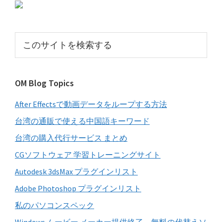
初
の
サ
こ
イ
の
サ
ド
イ
バ
OM Blog Topics
ト
ー
を
After Effectsで動画データをループする方法
検
索
台湾の通販で使える中国語キーワード
す
台湾の購入代行サービス まとめ
る
CGソフトウェア 学習トレーニングサイト
Autodesk 3dsMax プラグインリスト
Adobe Photoshop プラグインリスト
私のパソコンスペック