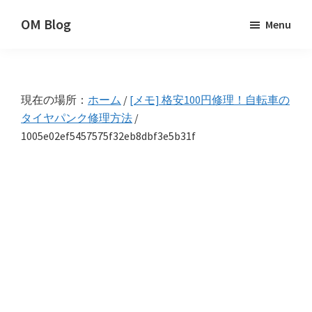
Skip
Skip
Skip
OM Blog
Menu
to
to
to
Digital
primary
main
primary
Artist
navigation
content
sidebar
Hacks!
現在の場所：
ホーム
/
[メモ] 格安100円修理！自転車の
タイヤパンク修理方法
/
1005e02ef5457575f32eb8dbf3e5b31f