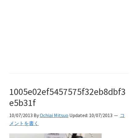
1005e02ef5457575f32eb8dbf3
e5b31f
10/07/2013
By
Ochiai Mitsuo
Updated:
10/07/2013
コ
メントを書く