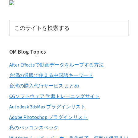
初
の
サ
こ
イ
の
サ
ド
イ
バ
OM Blog Topics
ト
ー
を
After Effectsで動画データをループする方法
検
索
台湾の通販で使える中国語キーワード
す
台湾の購入代行サービス まとめ
る
CGソフトウェア 学習トレーニングサイト
Autodesk 3dsMax プラグインリスト
Adobe Photoshop プラグインリスト
私のパソコンスペック