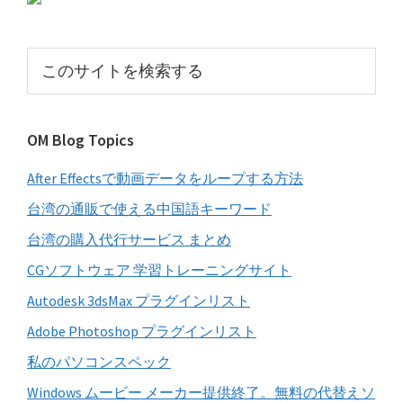
の
サ
こ
イ
の
サ
ド
イ
バ
OM Blog Topics
ト
ー
を
After Effectsで動画データをループする方法
検
索
台湾の通販で使える中国語キーワード
す
台湾の購入代行サービス まとめ
る
CGソフトウェア 学習トレーニングサイト
Autodesk 3dsMax プラグインリスト
Adobe Photoshop プラグインリスト
私のパソコンスペック
Windows ムービー メーカー提供終了。無料の代替えソ