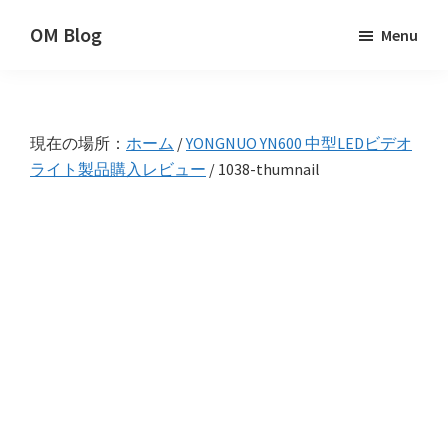
Skip
Skip
Skip
OM Blog
Menu
to
to
to
Digital
primary
main
primary
Artist
navigation
content
sidebar
Hacks!
現在の場所：
ホーム
/
YONGNUO YN600 中型LEDビデオ
ライト製品購入レビュー
/
1038-thumnail