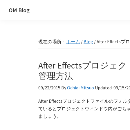
Skip
Skip
Skip
OM Blog
to
to
to
Digital
primary
main
primary
Artist
navigation
content
sidebar
Hacks!
現在の場所：
ホーム
/
Blog
/
After Eff
After Effectsプ
管理方法
09/22/2015
By
Ochiai Mitsuo
Updated:
09/15/2
After Effectsプロジェクトファイルのフォ
ているとプロジェクトウィンドウ内がごち
ましょう。