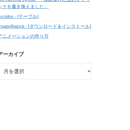
ンクを書き換えました。
Asciidoc - [テーブル]
ImageMagick - [ダウンロード & インストール]
アニメーションの作り方
アーカイブ
ア
ー
カ
イ
ブ