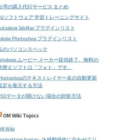
す
台湾の購入代行サービス まとめ
る
CGソフトウェア 学習トレーニングサイト
Autodesk 3dsMax プラグインリスト
Adobe Photoshop プラグインリスト
私のパソコンスペック
Windows ムービー メーカー提供終了。無料の
代替えソフトは「フォト」です。
Photoshopのテキストレイヤー名の自動更新
設定を復元する方法
PSDデータが開けない場合の対処方法
OM Wiki Topics
M Wiki
Formatting Syntax - ↷ 移動操作に合わせてリ