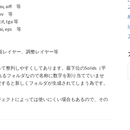
, aiff 等
mov 等
if, tga 等
i, eps 等
で作成した平面レイヤー、調整レイヤー等
整列しやすくしてあります。最下位のSolids（平
動生成されるフォルダなので名称に数字を割り当てていませ
更すると新しくフォルダが生成されてしまう為です。
ジェクトによっては使いにくい場合もあるので、その