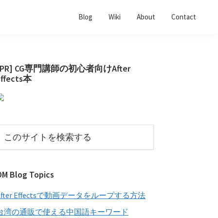
Blog
Wiki
About
Contact
最
[PR] CG専門講師の初心者向けAfter
Effects本
初
の
サ
イ
こ
の
ド
サ
バ
イ
OM Blog Topics
ー
ト
を
After Effectsで動画データをループする方法
検
索
台湾の通販で使える中国語キーワード