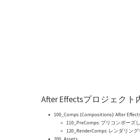
After Effectsプロジ
100_Comps (Compositions): Af
110_PreComps: プリコン
120_RenderComps: レン
200_Assets