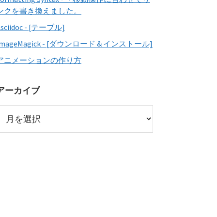
ンクを書き換えました。
Asciidoc - [テーブル]
ImageMagick - [ダウンロード & インストール]
アニメーションの作り方
アーカイブ
ア
ー
カ
イ
ブ