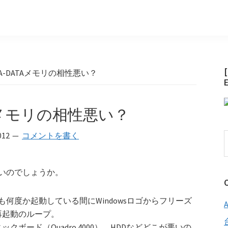
-VとA-DATAメモリの相性悪い？
DATAメモリの相性悪い？
012
コメントを書く
悪いのでしょうか。
ールしても何度か起動している間にWindowsロゴからフリーズ
再起動のループ。
ボード（Quadro 4000）、HDDなどどこが悪いの