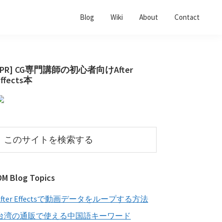
Blog
Wiki
About
Contact
最
[PR] CG専門講師の初心者向けAfter
Effects本
初
の
サ
イ
こ
の
ド
サ
バ
イ
OM Blog Topics
ー
ト
を
After Effectsで動画データをループする方法
検
索
台湾の通販で使える中国語キーワード