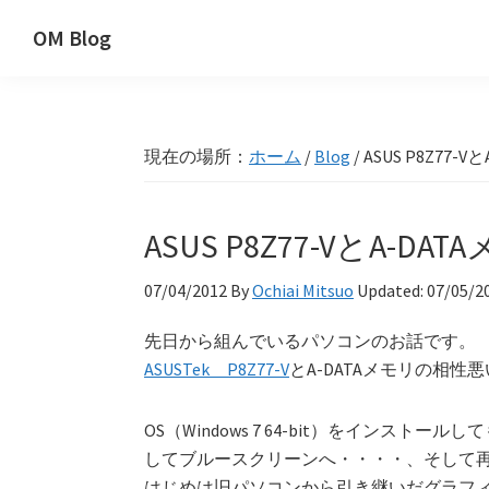
Skip
Skip
Skip
OM Blog
to
to
to
Digital
primary
main
primary
Artist
navigation
content
sidebar
Hacks!
現在の場所：
ホーム
/
Blog
/
ASUS P8Z77
ASUS P8Z77-VとA-
07/04/2012
By
Ochiai Mitsuo
Updated:
07/05/2
先日から組んでいるパソコンのお話です。
ASUSTek P8Z77-V
とA-DATAメモリの相性
OS（Windows 7 64-bit）をインスト
してブルースクリーンへ・・・・、そして
はじめは旧パソコンから引き継いだグラフィック