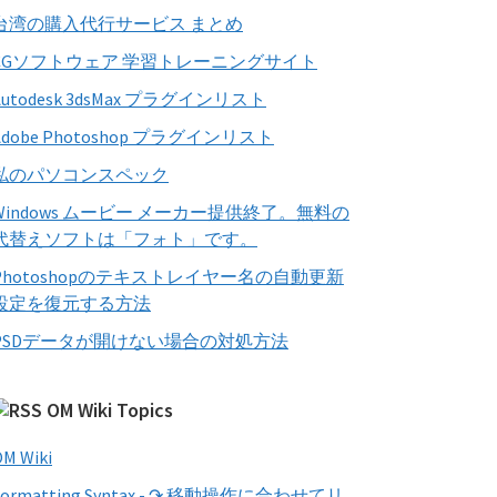
す
台湾の購入代行サービス まとめ
る
CGソフトウェア 学習トレーニングサイト
Autodesk 3dsMax プラグインリスト
Adobe Photoshop プラグインリスト
私のパソコンスペック
Windows ムービー メーカー提供終了。無料の
代替えソフトは「フォト」です。
Photoshopのテキストレイヤー名の自動更新
設定を復元する方法
PSDデータが開けない場合の対処方法
OM Wiki Topics
M Wiki
Formatting Syntax - ↷ 移動操作に合わせてリ