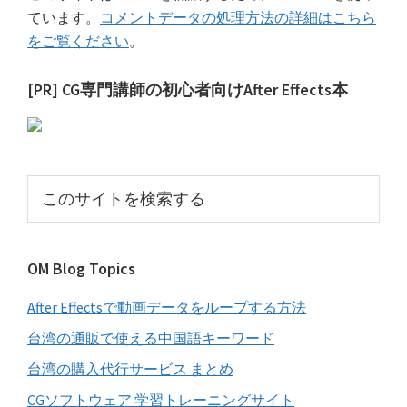
ています。
コメントデータの処理方法の詳細はこちら
をご覧ください
。
最
[PR] CG専門講師の初心者向けAfter Effects本
初
の
サ
こ
イ
の
サ
ド
イ
バ
OM Blog Topics
ト
ー
を
After Effectsで動画データをループする方法
検
索
台湾の通販で使える中国語キーワード
す
台湾の購入代行サービス まとめ
る
CGソフトウェア 学習トレーニングサイト