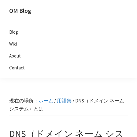
Skip
Skip
Skip
OM Blog
to
to
to
Digital
primary
main
primary
Artist
navigation
content
sidebar
Blog
Hacks!
Wiki
About
Contact
現在の場所：
ホーム
/
用語集
/
DNS（ドメイン ネーム
システム）とは
DNS（ドメイン ネーム シス