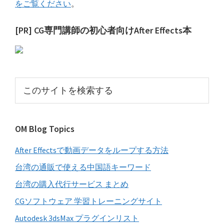
をご覧ください
。
最
[PR] CG専門講師の初心者向けAfter Effects本
初
の
サ
こ
イ
の
サ
ド
イ
バ
OM Blog Topics
ト
ー
を
After Effectsで動画データをループする方法
検
索
台湾の通販で使える中国語キーワード
す
台湾の購入代行サービス まとめ
る
CGソフトウェア 学習トレーニングサイト
Autodesk 3dsMax プラグインリスト