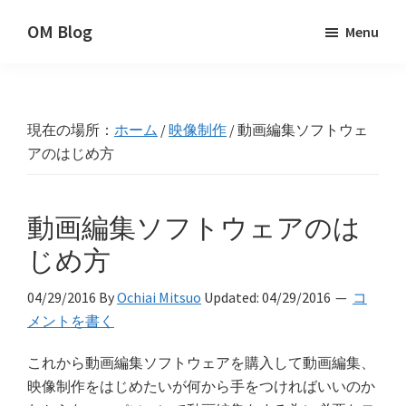
Skip
Skip
Skip
OM Blog
Menu
to
to
to
Digital
primary
main
primary
Artist
navigation
content
sidebar
Hacks!
現在の場所：
ホーム
/
映像制作
/
動画編集ソフトウェ
アのはじめ方
動画編集ソフトウェアのは
じめ方
04/29/2016
By
Ochiai Mitsuo
Updated:
04/29/2016
コ
メントを書く
これから動画編集ソフトウェアを購入して動画編集、
映像制作をはじめたいが何から手をつければいいのか