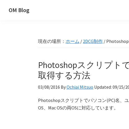
Skip
Skip
Skip
OM Blog
to
to
to
Digital
primary
main
primary
Artist
navigation
content
sidebar
Hacks!
現在の場所：
ホーム
/
2DCG制作
/
Photo
Photoshopスクリ
取得する方法
03/08/2016
By
Ochiai Mitsuo
Updated:
09/15/2
Photoshopスクリプトでパソコン(PC)名
OS、Mac OSの両OSに対応しています。