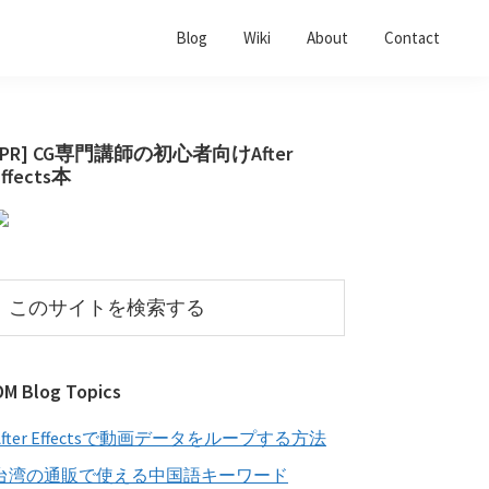
Blog
Wiki
About
Contact
最
[PR] CG専門講師の初心者向けAfter
Effects本
初
の
サ
イ
こ
の
ド
サ
バ
イ
OM Blog Topics
ー
ト
を
After Effectsで動画データをループする方法
検
索
台湾の通販で使える中国語キーワード