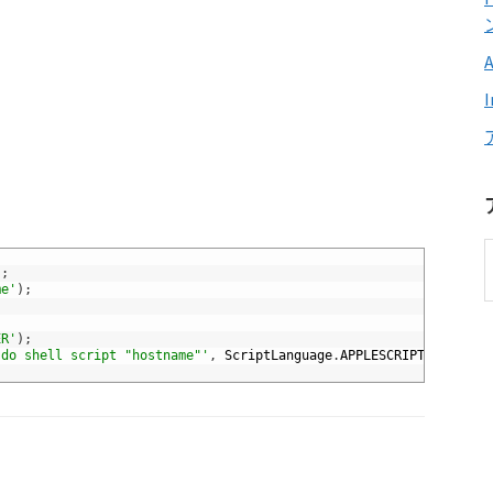
)
;
me'
)
;
ER'
)
;
'do shell script "hostname"'
,
ScriptLanguage
.
APPLESCRIPT_LANGUAG