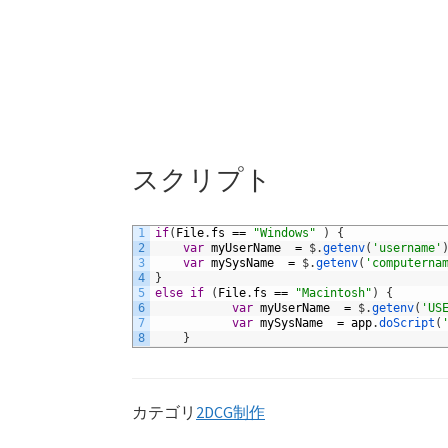
スクリプト
1
if
(
File
.
fs
==
"Windows"
)
{
2
var
myUserName
=
$
.
getenv
(
'username'
3
var
mySysName
=
$
.
getenv
(
'computerna
4
}
5
else
if
(
File
.
fs
==
"Macintosh"
)
{
6
var
myUserName
=
$
.
getenv
(
'US
7
var
mySysName
=
app
.
doScript
(
8
}
カテゴリ
2DCG制作