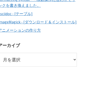
ンクを書き換えました。
Asciidoc - [テーブル]
ImageMagick - [ダウンロード & インストール]
アニメーションの作り方
アーカイブ
ア
ー
カ
イ
ブ
E
)
;