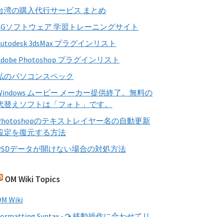
す
台湾の購入代行サービス まとめ
る
CGソフトウェア 学習トレーニングサイト
Autodesk 3dsMax プラグインリスト
Adobe Photoshop プラグインリスト
私のパソコンスペック
Windows ムービー メーカー提供終了。無料の
代替えソフトは「フォト」です。
Photoshopのテキストレイヤー名の自動更新
設定を復元する方法
PSDデータが開けない場合の対処方法
OM Wiki Topics
M Wiki
Formatting Syntax - ↷ 移動操作に合わせてリ