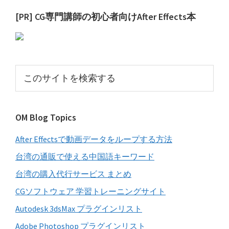
最
[PR] CG専門講師の初心者向けAfter Effects本
初
の
サ
こ
イ
の
サ
ド
イ
バ
OM Blog Topics
ト
ー
を
After Effectsで動画データをループする方法
検
索
台湾の通販で使える中国語キーワード
す
台湾の購入代行サービス まとめ
る
CGソフトウェア 学習トレーニングサイト
Autodesk 3dsMax プラグインリスト
Adobe Photoshop プラグインリスト