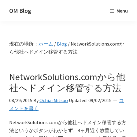
Skip
Skip
Skip
OM Blog
Menu
to
to
to
Digital
primary
main
primary
Artist
navigation
content
sidebar
Hacks!
現在の場所：
ホーム
/
Blog
/
NetworkSolutions.comか
ら他社へドメイン移管する方法
NetworkSolutions.comから他
社へドメイン移管する方法
08/29/2015
By
Ochiai Mitsuo
Updated:
09/02/2015
コ
メントを書く
NetworkSolutions.comから他社へドメイン移管する方
法というかボタンがわからず、4ヶ月近く放置してい