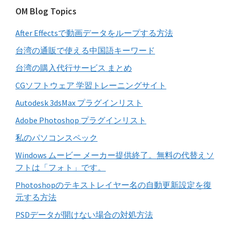
イ
バ
OM Blog Topics
ト
ー
を
After Effectsで動画データをループする方法
検
索
台湾の通販で使える中国語キーワード
す
台湾の購入代行サービス まとめ
る
CGソフトウェア 学習トレーニングサイト
Autodesk 3dsMax プラグインリスト
Adobe Photoshop プラグインリスト
私のパソコンスペック
Windows ムービー メーカー提供終了。無料の代替えソ
フトは「フォト」です。
Photoshopのテキストレイヤー名の自動更新設定を復
元する方法
PSDデータが開けない場合の対処方法