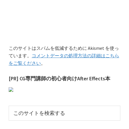
このサイトはスパムを低減するために Akismet を使っ
ています。
コメントデータの処理方法の詳細はこちら
をご覧ください
。
最
[PR] CG専門講師の初心者向けAfter Effects本
初
の
サ
こ
イ
の
サ
ド