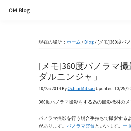
Skip
Skip
Skip
OM Blog
to
to
to
Digital
primary
main
primary
Artist
navigation
content
sidebar
Hacks!
現在の場所：
ホーム
/
Blog
/
[メモ]360度
[メモ]360度パノラ
ダルニンジャ」
10/25/2014
By
Ochiai Mitsuo
Updated:
10/25/2
360度パノラマ撮影をする為の撮影機材の
パノラマ撮影を行う場合手持ちで撮影する
があります。
パノラマ雲台
といいます。
一