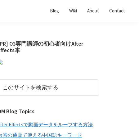
Blog
Wiki
About
Contact
最
[PR] CG専門講師の初心者向けAfter
Effects本
初
の
サ
イ
こ
の
ド
サ
バ
イ
OM Blog Topics
ー
ト
を
After Effectsで動画データをループする方法
検
索
台湾の通販で使える中国語キーワード