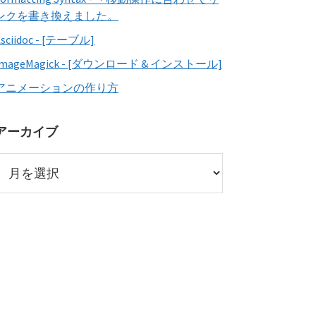
ンクを書き換えました。
Asciidoc - [テーブル]
ImageMagick - [ダウンロード & インストール]
アニメーションの作り方
アーカイブ
ア
ー
カ
イ
ブ