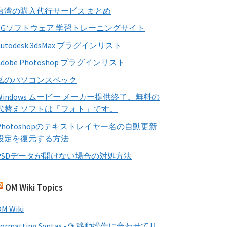
す
台湾の購入代行サービス まとめ
る
CGソフトウェア 学習トレーニングサイト
Autodesk 3dsMax プラグインリスト
Adobe Photoshop プラグインリスト
私のパソコンスペック
Windows ムービー メーカー提供終了。無料の
代替えソフトは「フォト」です。
Photoshopのテキストレイヤー名の自動更新
設定を復元する方法
PSDデータが開けない場合の対処方法
OM Wiki Topics
M Wiki
Formatting Syntax - ↷ 移動操作に合わせてリ