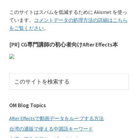
このサイトはスパムを低減するために Akismet を使っ
ています。
コメントデータの処理方法の詳細はこちら
をご覧ください
。
最
[PR] CG専門講師の初心者向けAfter Effects本
初
の
サ
こ
イ
の
サ
ド
イ
バ
OM Blog Topics
ト
ー
を
After Effectsで動画データをループする方法
検
索
台湾の通販で使える中国語キーワード
す