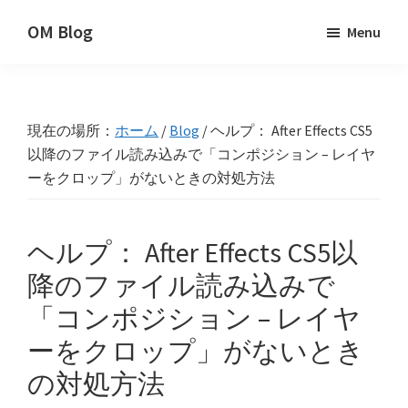
Skip
Skip
Skip
OM Blog
Menu
to
to
to
Digital
primary
main
primary
Artist
navigation
content
sidebar
Hacks!
現在の場所：
ホーム
/
Blog
/
ヘルプ： After Effects CS5
以降のファイル読み込みで「コンポジション – レイヤ
ーをクロップ」がないときの対処方法
ヘルプ： After Effects CS5以
降のファイル読み込みで
「コンポジション – レイヤ
ーをクロップ」がないとき
の対処方法