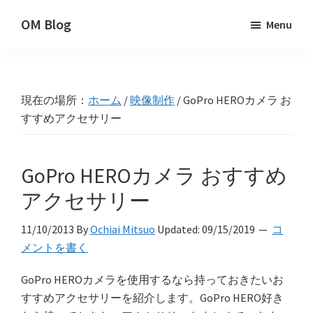
Skip
Skip
Skip
OM Blog
Menu
to
to
to
Digital
primary
main
primary
Artist
navigation
content
sidebar
Hacks!
現在の場所：
ホーム
/
映像制作
/
GoPro HEROカメラ お
すすめアクセサリー
GoPro HEROカメラ おすすめ
アクセサリー
11/10/2013
By
Ochiai Mitsuo
Updated:
09/15/2019
コ
メントを書く
GoPro HEROカメラを使用するなら持っておきたいお
すすめアクセサリーを紹介します。GoPro HERO好き