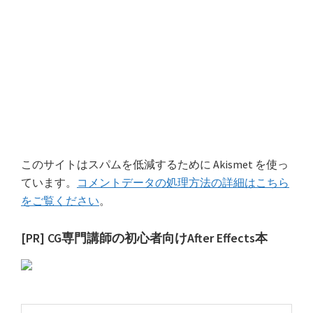
このサイトはスパムを低減するために Akismet を使っ
ています。
コメントデータの処理方法の詳細はこちら
をご覧ください
。
最
[PR] CG専門講師の初心者向けAfter Effects本
初
の
サ
こ