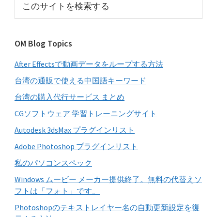
イ
の
サ
ド
イ
バ
OM Blog Topics
ト
ー
を
After Effectsで動画データをループする方法
検
索
台湾の通販で使える中国語キーワード
す
台湾の購入代行サービス まとめ
る
CGソフトウェア 学習トレーニングサイト
Autodesk 3dsMax プラグインリスト
Adobe Photoshop プラグインリスト
私のパソコンスペック
Windows ムービー メーカー提供終了。無料の代替えソ
フトは「フォト」です。
Photoshopのテキストレイヤー名の自動更新設定を復