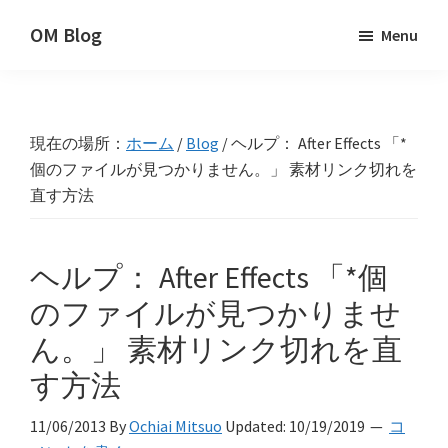
Skip
Skip
Skip
OM Blog
Menu
to
to
to
Digital
primary
main
primary
Artist
navigation
content
sidebar
Hacks!
現在の場所：
ホーム
/
Blog
/
ヘルプ： After Effects 「*
個のファイルが見つかりません。」 素材リンク切れを
直す方法
ヘルプ： After Effects 「*個
のファイルが見つかりませ
ん。」 素材リンク切れを直
す方法
11/06/2013
By
Ochiai Mitsuo
Updated:
10/19/2019
コ