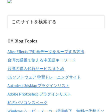
初
の
サ
こ
イ
の
サ
ド
イ
バ
OM Blog Topics
ト
ー
を
After Effectsで動画データをループする方法
検
索
台湾の通販で使える中国語キーワード
す
台湾の購入代行サービス まとめ
る
CGソフトウェア 学習トレーニングサイト
Autodesk 3dsMax プラグインリスト
Adobe Photoshop プラグインリスト
私のパソコンスペック
Windows ムービー メーカー提供終了。無料の代替えソ