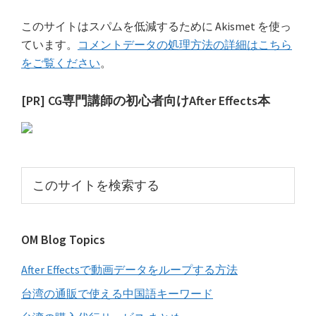
このサイトはスパムを低減するために Akismet を使っ
ています。
コメントデータの処理方法の詳細はこちら
をご覧ください
。
最
[PR] CG専門講師の初心者向けAfter Effects本
初
の
サ
こ
イ
の
サ
ド
イ
バ
OM Blog Topics
ト
ー
を
After Effectsで動画データをループする方法
検
索
台湾の通販で使える中国語キーワード
す