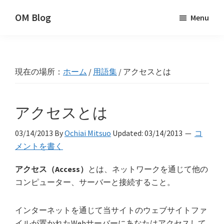
Skip
Skip
Skip
OM Blog
Menu
to
to
to
Digital
primary
main
primary
Artist
navigation
content
sidebar
Hacks!
現在の場所：
ホーム
/
用語集
/
アクセスとは
アクセスとは
03/14/2013
By
Ochiai Mitsuo
Updated:
03/14/2013
コ
メントを書く
アクセス（Access）
とは、ネットワークを通じて他の
コンピューター、サーバーと接続すること。
インターネットを通じて当サイトのウェブサイトファ
イルが置かれたWebサーバーにあなたはアクセスして