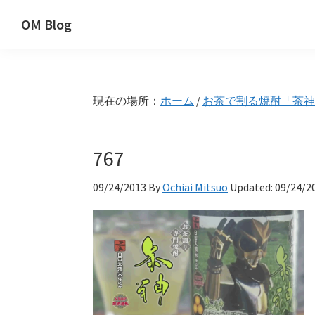
Skip
Skip
Skip
OM Blog
to
to
to
Digital
primary
main
primary
Artist
navigation
content
sidebar
Hacks!
現在の場所：
ホーム
/
お茶で割る焼酎「茶神
767
09/24/2013
By
Ochiai Mitsuo
Updated:
09/24/2