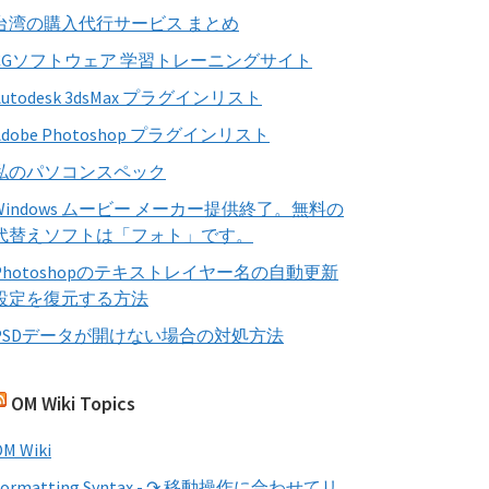
す
台湾の購入代行サービス まとめ
る
CGソフトウェア 学習トレーニングサイト
Autodesk 3dsMax プラグインリスト
Adobe Photoshop プラグインリスト
私のパソコンスペック
Windows ムービー メーカー提供終了。無料の
代替えソフトは「フォト」です。
Photoshopのテキストレイヤー名の自動更新
設定を復元する方法
PSDデータが開けない場合の対処方法
OM Wiki Topics
M Wiki
Formatting Syntax - ↷ 移動操作に合わせてリ