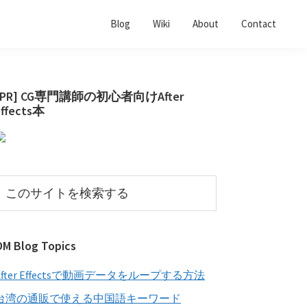
Blog
Wiki
About
Contact
最
[PR] CG専門講師の初心者向けAfter
Effects本
初
の
サ
イ
こ
の
ド
サ
バ
イ
OM Blog Topics
ー
ト
を
After Effectsで動画データをループする方法
検
索
台湾の通販で使える中国語キーワード